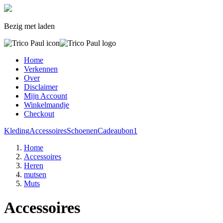
Bezig met laden
Home
Verkennen
Over
Disclaimer
Mijn Account
Winkelmandje
Checkout
Kleding
Accessoires
Schoenen
Cadeaubon
1
Home
Accessoires
Heren
mutsen
Muts
Accessoires